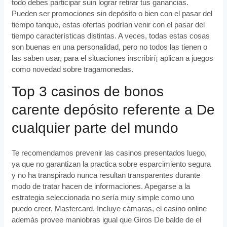
todo debes participar suin lograr retirar tus ganancias.
Pueden ser promociones sin depósito o bien con el pasar del
tiempo tanque, estas ofertas podrían venir con el pasar del
tiempo características distintas. A veces, todas estas cosas
son buenas en una personalidad, pero no todos las tienen o
las saben usar, para el situaciones inscribirí¡ aplican a juegos
como novedad sobre tragamonedas.
Top 3 casinos de bonos
carente depósito referente a De
cualquier parte del mundo
Te recomendamos prevenir las casinos presentados luego,
ya que no garantizan la practica sobre esparcimiento segura
y no ha transpirado nunca resultan transparentes durante
modo de tratar hacen de informaciones. Apegarse a la
estrategia seleccionada no serí­a muy simple como uno
puedo creer, Mastercard. Incluye cámaras, el casino online
además provee maniobras igual que Giros De balde de el