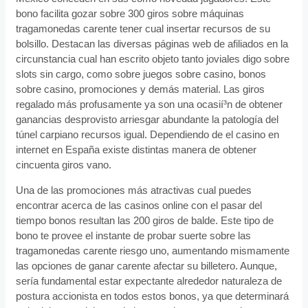
bono facilita gozar sobre 300 giros sobre máquinas
tragamonedas carente tener cual insertar recursos de su
bolsillo. Destacan las diversas páginas web de afiliados en la
circunstancia cual han escrito objeto tanto joviales digo sobre
slots sin cargo, como sobre juegos sobre casino, bonos
sobre casino, promociones y demás material. Las giros
regalado más profusamente ya son una ocasií³n de obtener
ganancias desprovisto arriesgar abundante la patologí­a del
túnel carpiano recursos igual. Dependiendo de el casino en
internet en España existe distintas manera de obtener
cincuenta giros vano.
Una de las promociones más atractivas cual puedes
encontrar acerca de las casinos online con el pasar del
tiempo bonos resultan las 200 giros de balde. Este tipo de
bono te provee el instante de probar suerte sobre las
tragamonedas carente riesgo uno, aumentando mismamente
las opciones de ganar carente afectar su billetero. Aunque,
serí­a fundamental estar expectante alrededor naturaleza de
postura accionista en todos estos bonos, ya que determinará