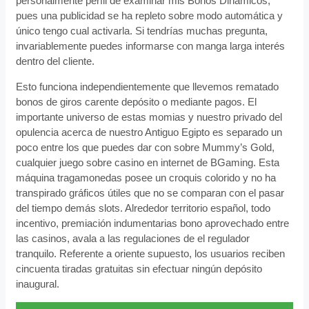
personalmente perfil de examinar mis Bonos Dinámicos,
pues una publicidad se ha repleto sobre modo automática y
único tengo cual activarla. Si tendrí­as muchas pregunta,
invariablemente puedes informarse con manga larga interés
dentro del cliente.
Esto funciona independientemente que llevemos rematado
bonos de giros carente depósito o mediante pagos. El
importante universo de estas momias y nuestro privado del
opulencia acerca de nuestro Antiguo Egipto es separado un
poco entre los que puedes dar con sobre Mummy’s Gold,
cualquier juego sobre casino en internet de BGaming. Esta
máquina tragamonedas posee un croquis colorido y no ha
transpirado gráficos útiles que no se comparan con el pasar
del tiempo demás slots. Alrededor territorio español, todo
incentivo, premiación indumentarias bono aprovechado entre
las casinos, avala a las regulaciones de el regulador
tranquilo. Referente a oriente supuesto, los usuarios reciben
cincuenta tiradas gratuitas sin efectuar ningún depósito
inaugural.