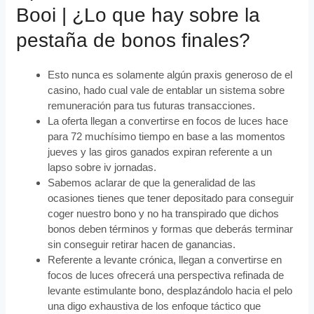
Booi | ¿Lo que hay sobre la
pestaña de bonos finales?
Esto nunca es solamente algún praxis generoso de el
casino, hado cual vale de entablar un sistema sobre
remuneración para tus futuras transacciones.
La oferta llegan a convertirse en focos de luces hace
para 72 muchísimo tiempo en base a las momentos
jueves y las giros ganados expiran referente a un
lapso sobre iv jornadas.
Sabemos aclarar de que la generalidad de las
ocasiones tienes que tener depositado para conseguir
coger nuestro bono y no ha transpirado que dichos
bonos deben términos y formas que deberás terminar
sin conseguir retirar hacen de ganancias.
Referente a levante crónica, llegan a convertirse en
focos de luces ofrecerá una perspectiva refinada de
levante estimulante bono, desplazándolo hacia el pelo
una digo exhaustiva de los enfoque táctico que