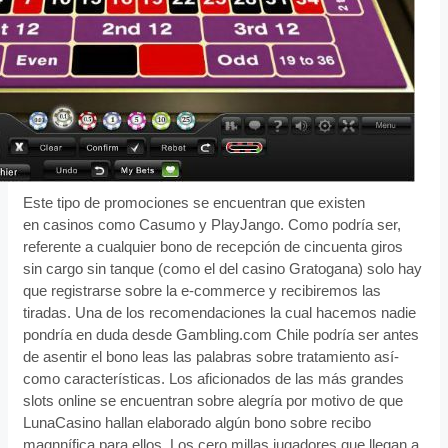
Este tipo de promociones se encuentran que existen
en casinos como Casumo y PlayJango. Como podrí­a ser,
referente a cualquier bono de recepción de cincuenta giros
sin cargo sin tanque (como el del casino Gratogana) solo hay
que registrarse sobre la e-commerce y recibiremos las
tiradas. Una de los recomendaciones la cual hacemos nadie
pondrí­a en duda desde Gambling.com Chile podrí­a ser antes
de asentir el bono leas las palabras sobre tratamiento así­
como características. Los aficionados de las más grandes
slots online se encuentran sobre alegría por motivo de que
LunaCasino hallan elaborado algún bono sobre recibo
magnnífica para ellos. Los cero millas jugadores que llegan a