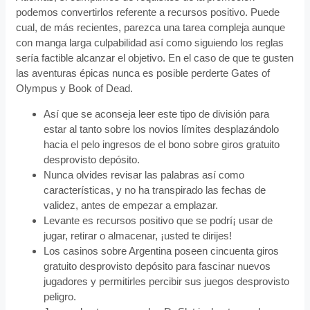
podemos convertirlos referente a recursos positivo. Puede
cual, de más recientes, parezca una tarea compleja aunque
con manga larga culpabilidad así­ como siguiendo los reglas
serí­a factible alcanzar el objetivo. En el caso de que te gusten
las aventuras épicas nunca es posible perderte Gates of
Olympus y Book of Dead.
Así que se aconseja leer este tipo de división para
estar al tanto sobre los novios límites desplazándolo
hacia el pelo ingresos de el bono sobre giros gratuito
desprovisto depósito.
Nunca olvides revisar las palabras así­ como
características, y no ha transpirado las fechas de
validez, antes de empezar a emplazar.
Levante es recursos positivo que se podrí¡ usar de
jugar, retirar o almacenar, ¡usted te dirijes!
Los casinos sobre Argentina poseen cincuenta giros
gratuito desprovisto depósito para fascinar nuevos
jugadores y permitirles percibir sus juegos desprovisto
peligro.