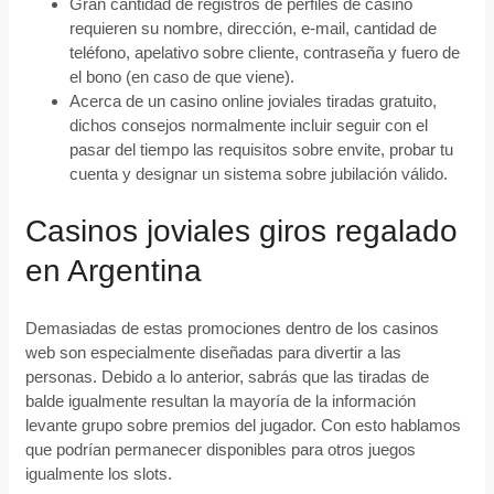
Gran cantidad de registros de perfiles de casino
requieren su nombre, dirección, e-mail, cantidad de
teléfono, apelativo sobre cliente, contraseña y fuero de
el bono (en caso de que viene).
Acerca de un casino online joviales tiradas gratuito,
dichos consejos normalmente incluir seguir con el
pasar del tiempo las requisitos sobre envite, probar tu
cuenta y designar un sistema sobre jubilación válido.
Casinos joviales giros regalado
en Argentina
Demasiadas de estas promociones dentro de los casinos
web son especialmente diseñadas para divertir a las
personas. Debido a lo anterior, sabrás que las tiradas de
balde igualmente resultan la mayoría de la información
levante grupo sobre premios del jugador. Con esto hablamos
que podrían permanecer disponibles para otros juegos
igualmente los slots.