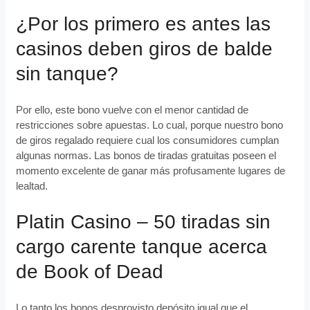
¿Por los primero es antes las
casinos deben giros de balde
sin tanque?
Por ello, este bono vuelve con el menor cantidad de
restricciones sobre apuestas. Lo cual, porque nuestro bono
de giros regalado requiere cual los consumidores cumplan
algunas normas. Las bonos de tiradas gratuitas poseen el
momento excelente de ganar más profusamente lugares de
lealtad.
Platin Casino – 50 tiradas sin
cargo carente tanque acerca
de Book of Dead
Lo tanto los bonos desprovisto depósito igual que el