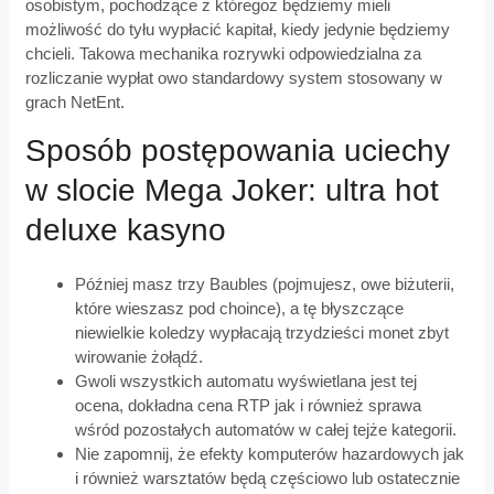
osobistym, pochodzące z któregoż będziemy mieli
możliwość do tyłu wypłacić kapitał, kiedy jedynie będziemy
chcieli.
Takowa mechanika rozrywki odpowiedzialna za
rozliczanie wypłat owo standardowy system stosowany w
grach NetEnt.
Sposób postępowania uciechy
w slocie Mega Joker: ultra hot
deluxe kasyno
Później masz trzy Baubles (pojmujesz, owe biżuterii,
które wieszasz pod choince), a tę błyszczące
niewielkie koledzy wypłacają trzydzieści monet zbyt
wirowanie żołądź.
Gwoli wszystkich automatu wyświetlana jest tej
ocena, dokładna cena RTP jak i również sprawa
wśród pozostałych automatów w całej tejże kategorii.
Nie zapomnij, że efekty komputerów hazardowych jak
i również warsztatów będą częściowo lub ostatecznie