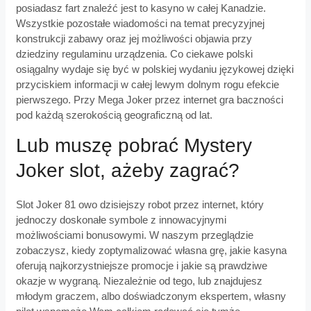
posiadasz fart znaleźć jest to kasyno w całej Kanadzie.
Wszystkie pozostałe wiadomości na temat precyzyjnej
konstrukcji zabawy oraz jej możliwości objawia przy
dziedziny regulaminu urządzenia. Co ciekawe polski
osiągalny wydaje się być w polskiej wydaniu językowej dzięki
przyciskiem informacji w całej lewym dolnym rogu efekcie
pierwszego. Przy Mega Joker przez internet gra baczności
pod każdą szerokością geograficzną od lat.
Lub muszę pobrać Mystery
Joker slot, ażeby zagrać?
Slot Joker 81 owo dzisiejszy robot przez internet, który
jednoczy doskonałe symbole z innowacyjnymi
możliwościami bonusowymi. W naszym przeglądzie
zobaczysz, kiedy zoptymalizować własna grę, jakie kasyna
oferują najkorzystniejsze promocje i jakie są prawdziwe
okazje w wygraną. Niezależnie od tego, lub znajdujesz
młodym graczem, albo doświadczonym ekspertem, własny