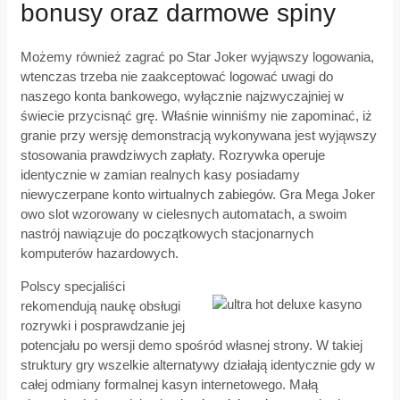
bonusy oraz darmowe spiny
Możemy również zagrać po Star Joker wyjąwszy logowania,
wtenczas trzeba nie zaakceptować logować uwagi do
naszego konta bankowego, wyłącznie najzwyczajniej w
świecie przycisnąć grę. Właśnie winniśmy nie zapominać, iż
granie przy wersję demonstracją wykonywana jest wyjąwszy
stosowania prawdziwych zapłaty. Rozrywka operuje
identycznie w zamian realnych kasy posiadamy
niewyczerpane konto wirtualnych zabiegów. Gra Mega Joker
owo slot wzorowany w cielesnych automatach, a swoim
nastrój nawiązuje do początkowych stacjonarnych
komputerów hazardowych.
Polscy specjaliści
rekomendują naukę obsługi
rozrywki i posprawdzanie jej
potencjału po wersji demo spośród własnej strony. W takiej
struktury gry wszelkie alternatywy działają identycznie gdy w
całej odmiany formalnej kasyn internetowego. Małą