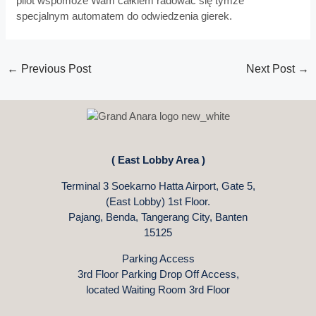
pilot wspomoże Wam całkiem radować się tymże
specjalnym automatem do odwiedzenia gierek.
←
Previous Post
Next Post
→
( East Lobby Area )
Terminal 3 Soekarno Hatta Airport, Gate 5,
(East Lobby) 1st Floor.
Pajang, Benda, Tangerang City, Banten
15125
Parking Access
3rd Floor Parking Drop Off Access,
located Waiting Room 3rd Floor