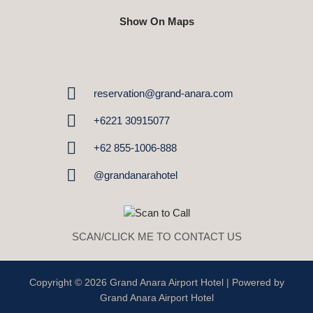
Show On Maps
reservation@grand-anara.com
+6221 30915077
+62 855-1006-888
@grandanarahotel
SCAN/CLICK ME TO CONTACT US
Copyright © 2026 Grand Anara Airport Hotel | Powered by
Grand Anara Airport Hotel