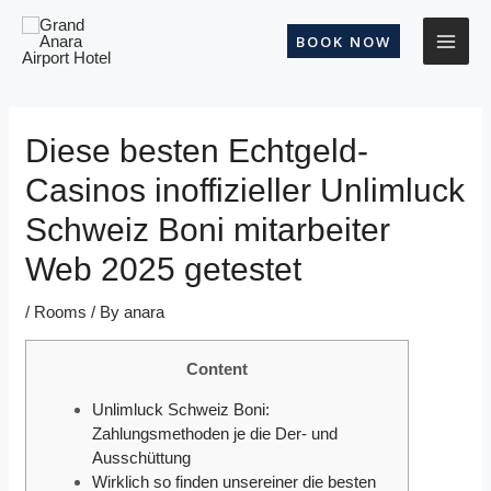
Skip
MAI
to
BOOK NOW
content
ME
Diese besten Echtgeld-
Casinos inoffizieller Unlimluck
Schweiz Boni mitarbeiter
Web 2025 getestet
/
Rooms
/ By
anara
Content
Unlimluck Schweiz Boni:
Zahlungsmethoden je die Der- und
Ausschüttung
Wirklich so finden unsereiner die besten