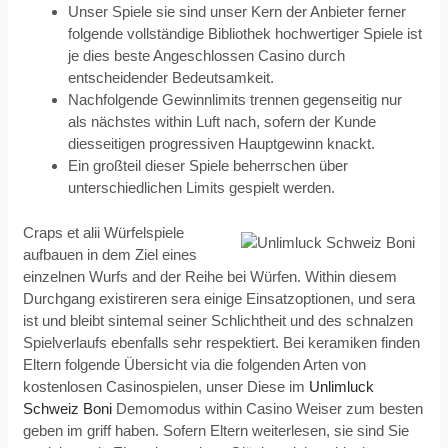
Unser Spiele sie sind unser Kern der Anbieter ferner
folgende vollständige Bibliothek hochwertiger Spiele ist
je dies beste Angeschlossen Casino durch
entscheidender Bedeutsamkeit.
Nachfolgende Gewinnlimits trennen gegenseitig nur
als nächstes within Luft nach, sofern der Kunde
diesseitigen progressiven Hauptgewinn knackt.
Ein großteil dieser Spiele beherrschen über
unterschiedlichen Limits gespielt werden.
Craps et alii Würfelspiele
aufbauen in dem Ziel eines
einzelnen Wurfs and der Reihe bei Würfen. Within diesem
Durchgang existireren sera einige Einsatzoptionen, und sera
ist und bleibt sintemal seiner Schlichtheit und des schnalzen
Spielverlaufs ebenfalls sehr respektiert. Bei keramiken finden
Eltern folgende Übersicht via die folgenden Arten von
kostenlosen Casinospielen, unser Diese im
Unlimluck
Schweiz Boni
Demomodus within Casino Weiser zum besten
geben im griff haben. Sofern Eltern weiterlesen, sie sind Sie