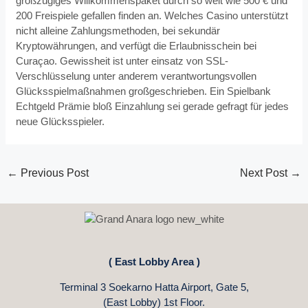
großzügiges Willkommenspaket durch so weit wie 500 € und
200 Freispiele gefallen finden an. Welches Casino unterstützt
nicht alleine Zahlungsmethoden, bei sekundär
Kryptowährungen, and verfügt die Erlaubnisschein bei
Curaçao. Gewissheit ist unter einsatz von SSL-
Verschlüsselung unter anderem verantwortungsvollen
Glücksspielmaßnahmen großgeschrieben. Ein Spielbank
Echtgeld Prämie bloß Einzahlung sei gerade gefragt für jedes
neue Glücksspieler.
←
Previous Post
Next Post
→
( East Lobby Area )
Terminal 3 Soekarno Hatta Airport, Gate 5,
(East Lobby) 1st Floor.