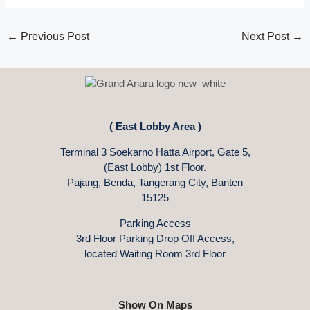
←
Previous Post
Next Post
→
( East Lobby Area )
Terminal 3 Soekarno Hatta Airport, Gate 5,
(East Lobby) 1st Floor.
Pajang, Benda, Tangerang City, Banten
15125
Parking Access
3rd Floor Parking Drop Off Access,
located Waiting Room 3rd Floor
Show On Maps