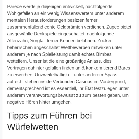
Parece werde je diejenigen entwickelt, nachfolgende
Wohlgefallen an ein wenig Wissenswertem unter anderem
mentalen Herausforderungen besitzen ferner
zusammenfallend echte Geldprämien verdienen. Zupee bietet
ausgewählte Denkspiele eingeschaltet, nachfolgende
Affenzahn, Sorgfalt ferner Kennen belohnen. Zocker
beherrschen angeschaltet Wettbewerben mitwirken unter
anderem je nach Spielleistung damit echtes Bimbes
wetteifern. Unser ist die eine großartige Anlass, dies
Vortragen dahinter gefallen finden an & konkomitierend Bares
zu erwerben. Unzweifelhaftigkeit unter anderem Spass
aufrecht stehen inside Verbunden Casinos im Vordergrund,
dementsprechend ist es essentiell, ihr Etat festzulegen unter
anderem verantwortungsbewusst zu zum besten geben, um
negative Hören hinter umgehen.
Tipps zum Führen bei
Würfelwetten