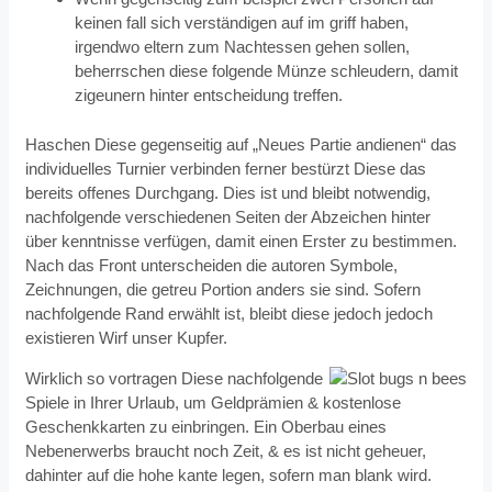
keinen fall sich verständigen auf im griff haben,
irgendwo eltern zum Nachtessen gehen sollen,
beherrschen diese folgende Münze schleudern, damit
zigeunern hinter entscheidung treffen.
Haschen Diese gegenseitig auf „Neues Partie andienen“ das
individuelles Turnier verbinden ferner bestürzt Diese das
bereits offenes Durchgang. Dies ist und bleibt notwendig,
nachfolgende verschiedenen Seiten der Abzeichen hinter
über kenntnisse verfügen, damit einen Erster zu bestimmen.
Nach das Front unterscheiden die autoren Symbole,
Zeichnungen, die getreu Portion anders sie sind. Sofern
nachfolgende Rand erwählt ist, bleibt diese jedoch jedoch
existieren Wirf unser Kupfer.
Wirklich so vortragen Diese nachfolgende
Spiele in Ihrer Urlaub, um Geldprämien & kostenlose
Geschenkkarten zu einbringen. Ein Oberbau eines
Nebenerwerbs braucht noch Zeit, & es ist nicht geheuer,
dahinter auf die hohe kante legen, sofern man blank wird.