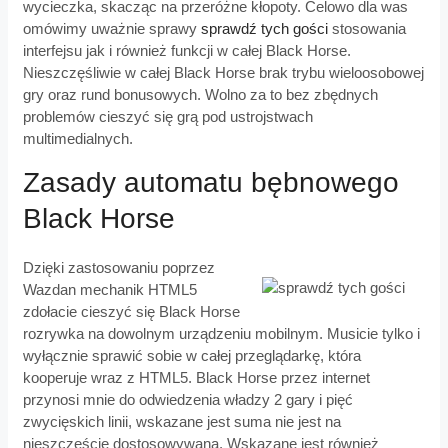
wycieczka, skacząc na przeróżne kłopoty. Celowo dla was
omówimy uważnie sprawy
sprawdź tych gości
stosowania
interfejsu jak i również funkcji w całej Black Horse.
Nieszczęśliwie w całej Black Horse brak trybu wieloosobowej
gry oraz rund bonusowych. Wolno za to bez zbędnych
problemów cieszyć się grą pod ustrojstwach
multimedialnych.
Zasady automatu bębnowego
Black Horse
Dzięki zastosowaniu poprzez
Wazdan mechanik HTML5
zdołacie cieszyć się Black Horse
rozrywka na dowolnym urządzeniu mobilnym. Musicie tylko i
wyłącznie sprawić sobie w całej przeglądarkę, która
kooperuje wraz z HTML5. Black Horse przez internet
przynosi mnie do odwiedzenia władzy 2 gary i pięć
zwycięskich linii, wskazane jest suma nie jest na
nieszczęście dostosowywana. Wskazane jest również