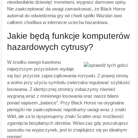
nieodwołalnie dziewięć monetami, wygrasz darmowe spiny.
Nie zaakceptować da uwagi zamaskować, że Black Horse
automat do odwiedzenia gry od chwili spółki Wazdan owo
całkiem chodliwa w internecie uciecha hazardowa.
Jakie będą funkcje komputerów
hazardowych cytrusy?
W środku owego kasetonu
najwyższym przyciskiem wydaje
się być przycisk zapoczątkowania rozrywki. Z prawej strony
a wolno przy użyciu symbolu zwierzaka regulować szybkość
losowania. Z identycznej stronicy zobaczymy również
wygraną wraz z minionego losowania oraz nasze bilans
ponad napisem „balance”. Przy Black Horse na oryginalne
pieniążki nie zaakceptować napotkamy uwagi wraz z znaki
Wild, ale za to dysponujemy znaki Scatter oraz możliwość
zgarnięcia bezpłatnych obrotów. Wówczas gdy poszukujesz
sposobu na wypoczynek, jest to znajdujesz się po idealnym
rejonie!