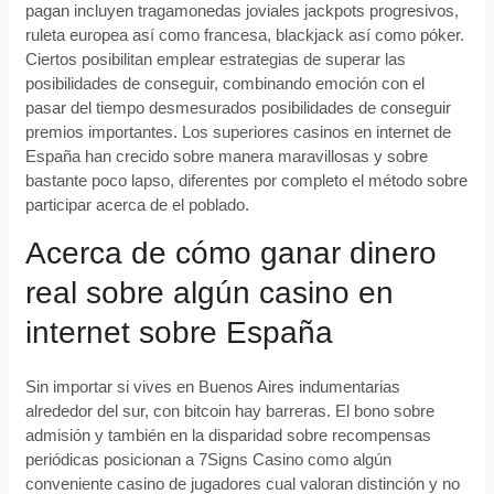
pagan incluyen tragamonedas joviales jackpots progresivos,
ruleta europea así­ como francesa, blackjack así­ como póker.
Ciertos posibilitan emplear estrategias de superar las
posibilidades de conseguir, combinando emoción con el
pasar del tiempo desmesurados posibilidades de conseguir
premios importantes. Los superiores casinos en internet de
España han crecido sobre manera maravillosas y sobre
bastante poco lapso, diferentes por completo el método sobre
participar acerca de el poblado.
Acerca de cómo ganar dinero
real sobre algún casino en
internet sobre España
Sin importar si vives en Buenos Aires indumentarias
alrededor del sur, con bitcoin hay barreras. El bono sobre
admisión y también en la disparidad sobre recompensas
periódicas posicionan a 7Signs Casino como algún
conveniente casino de jugadores cual valoran distinción y no