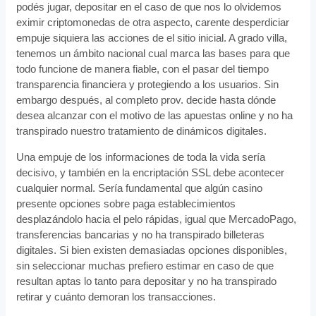
podés jugar, depositar en el caso de que nos lo olvidemos
eximir criptomonedas de otra aspecto, carente desperdiciar
empuje siquiera las acciones de el sitio inicial. A grado villa,
tenemos un ámbito nacional cual marca las bases para que
todo funcione de manera fiable, con el pasar del tiempo
transparencia financiera y protegiendo a los usuarios. Sin
embargo después, al completo prov. decide hasta dónde
desea alcanzar con el motivo de las apuestas online y no ha
transpirado nuestro tratamiento de dinámicos digitales.
Una empuje de los informaciones de toda la vida serí­a
decisivo, y también en la encriptación SSL debe acontecer
cualquier normal. Serí­a fundamental que algún casino
presente opciones sobre paga establecimientos
desplazándolo hacia el pelo rápidas, igual que MercadoPago,
transferencias bancarias y no ha transpirado billeteras
digitales. Si bien existen demasiadas opciones disponibles,
sin seleccionar muchas prefiero estimar en caso de que
resultan aptas lo tanto para depositar y no ha transpirado
retirar y cuánto demoran los transacciones.