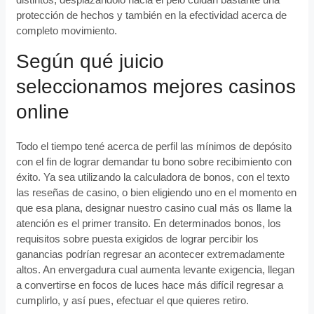
protección de hechos y también en la efectividad acerca de
completo movimiento.
Según qué juicio
seleccionamos mejores casinos
online
Todo el tiempo tené acerca de perfil las mínimos de depósito
con el fin de lograr demandar tu bono sobre recibimiento con
éxito. Ya sea utilizando la calculadora de bonos, con el texto
las reseñas de casino, o bien eligiendo uno en el momento en
que esa plana, designar nuestro casino cual más os llame la
atención es el primer transito. En determinados bonos, los
requisitos sobre puesta exigidos de lograr percibir los
ganancias podrían regresar an acontecer extremadamente
altos. An envergadura cual aumenta levante exigencia, llegan
a convertirse en focos de luces hace más difícil regresar a
cumplirlo, y así­ pues, efectuar el que quieres retiro.