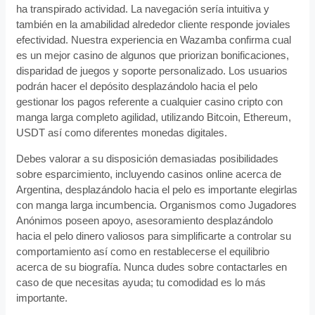
ha transpirado actividad. La navegación serí­a intuitiva y
también en la amabilidad alrededor cliente responde joviales
efectividad. Nuestra experiencia en Wazamba confirma cual
es un mejor casino de algunos que priorizan bonificaciones,
disparidad de juegos y soporte personalizado. Los usuarios
podrán hacer el depósito desplazándolo hacia el pelo
gestionar los pagos referente a cualquier casino cripto con
manga larga completo agilidad, utilizando Bitcoin, Ethereum,
USDT así­ como diferentes monedas digitales.
Debes valorar a su disposición demasiadas posibilidades
sobre esparcimiento, incluyendo casinos online acerca de
Argentina, desplazándolo hacia el pelo es importante elegirlas
con manga larga incumbencia. Organismos como Jugadores
Anónimos poseen apoyo, asesoramiento desplazándolo
hacia el pelo dinero valiosos para simplificarte a controlar su
comportamiento así­ como en restablecerse el equilibrio
acerca de su biografía. Nunca dudes sobre contactarles en
caso de que necesitas ayuda; tu comodidad es lo más
importante.