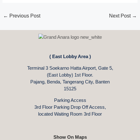
←
Previous Post
Next Post
→
( East Lobby Area )
Terminal 3 Soekarno Hatta Airport, Gate 5,
(East Lobby) 1st Floor.
Pajang, Benda, Tangerang City, Banten
15125
Parking Access
3rd Floor Parking Drop Off Access,
located Waiting Room 3rd Floor
Show On Maps