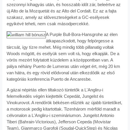
szezonnyi kihagyás után, és hosszabb időt zár, beleértve az
új Alto de la Mozquetát és az Alto del Cordalt. Ez az a fajta
szakasz, amely az időveszteségeket a GC-esélyesek
egyikévé teheti, nem csak másodpercekké.
A Purple Bull-Bora-Hansgrohe az élen
átkapaszkodott, hogy felpörgesse a
tárcsát, így tízre mehet. Még mindig több pillanatig voltak
Woods mögött, és esélyük sem volt rá, hogy elkapják. De a
vörös mezért folytatott küzdelem a középpontban van. A
pálya néhány Puerto de Lumeras után véget ért, még 20 km
van hátra, és egy rövid elődvonal után elkezdődik az első
kategóriás konferencia Puerto de Ancaresbe.
A gázai népirtás ellen tiltakozó tüntetők a L'Angliru-i
felemelkedés végén kiejtették Cepedát, Jungelst és
Vinokurovot. A rendőrök békésen elűzték az újabb tüntetőket,
a motorosok pedig kitartottak. Tizenhárom mérföld maradt a
célvonalon a L'Angliru-i szemináriumon. Jungelst Antonio
Tiberi (Bahrain-Victorious), Jefferson Cepeda (Movistar
Team), Gianmarco Garofoli (Soudal-QuickStep) és Nicolas