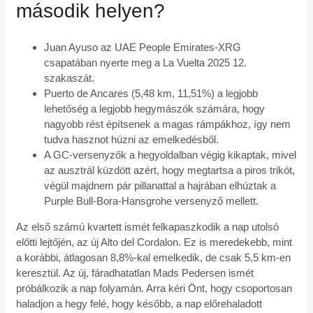
második helyen?
Juan Ayuso az UAE People Emirates-XRG
csapatában nyerte meg a La Vuelta 2025 12.
szakaszát.
Puerto de Ancares (5,48 km, 11,51%) a legjobb
lehetőség a legjobb hegymászók számára, hogy
nagyobb rést építsenek a magas rámpákhoz, így nem
tudva hasznot húzni az emelkedésből.
A GC-versenyzők a hegyoldalban végig kikaptak, mivel
az ausztrál küzdött azért, hogy megtartsa a piros trikót,
végül majdnem pár pillanattal a hajrában elhúztak a
Purple Bull-Bora-Hansgrohe versenyző mellett.
Az első számú kvartett ismét felkapaszkodik a nap utolsó
előtti lejtőjén, az új Alto del Cordalon. Ez is meredekebb, mint
a korábbi, átlagosan 8,8%-kal emelkedik, de csak 5,5 km-en
keresztül. Az új, fáradhatatlan Mads Pedersen ismét
próbálkozik a nap folyamán. Arra kéri Önt, hogy csoportosan
haladjon a hegy felé, hogy később, a nap előrehaladott