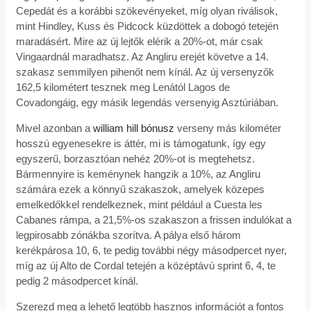
Cepedát és a korábbi szökevényeket, míg olyan riválisok,
mint Hindley, Kuss és Pidcock küzdöttek a dobogó tetején
maradásért. Mire az új lejtők elérik a 20%-ot, már csak
Vingaardnál maradhatsz. Az Angliru erejét követve a 14.
szakasz semmilyen pihenőt nem kínál. Az új versenyzők
162,5 kilométert tesznek meg Lenától Lagos de
Covadongáig, egy másik legendás versenyig Asztúriában.
Mivel azonban a
william hill bónusz
verseny más kilométer
hosszú egyenesekre is áttér, mi is támogatunk, így egy
egyszerű, borzasztóan nehéz 20%-ot is megtehetsz.
Bármennyire is keménynek hangzik a 10%, az Angliru
számára ezek a könnyű szakaszok, amelyek közepes
emelkedőkkel rendelkeznek, mint például a Cuesta les
Cabanes rámpa, a 21,5%-os szakaszon a frissen indulókat a
legpirosabb zónákba szorítva. A pálya első három
kerékpárosa 10, 6, te pedig további négy másodpercet nyer,
míg az új Alto de Cordal tetején a középtávú sprint 6, 4, te
pedig 2 másodpercet kínál.
Szerezd meg a lehető legtöbb hasznos információt a fontos