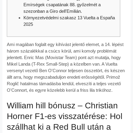
Emírségek csapatának 88. győzelmét a
szezonban a Giro dell'Emilián.
Környezetvédelmi szakasz 13 Vuelta a España
2025
Ami magában foglalt egy kihívást jelentő elemet, a 14. lépést
három százalékkal a csúcs körül, ami komoly problémát
jelentett. Enric Mas (Movistar Team) pont azt mutatja, hogy
Mikel Landa (T-Rex Small-Step) a közelben van. A Vuelta
versenyt vezető Ben O'Connor teljesen összetört, és készen
állt arra, hogy megszabaduljon eredeti erősségétől.
Primož
Roglič hatalmas támadásba lendül, elveszíti a teljes vezető
O'Connort, és egyre közelebb kerül a friss lila trikóhoz.
William hill bónusz – Christian
Horner F1-es visszatérése: Hol
szállhat ki a Red Bull után a