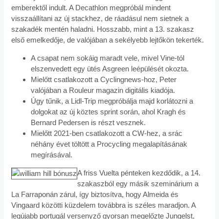
emberektől indult. A Decathlon megpróbál mindent
visszaállítani az új stackhez, de ráadásul nem sietnek a
szakadék mentén haladni. Hosszabb, mint a 13. szakasz
első emelkedője, de valójában a sekélyebb lejtőkön tekerték.
A csapat nem sokáig maradt vele, mivel Vine-tól
elszenvedett egy ütés Asgreen leépülését okozta.
Mielőtt csatlakozott a Cyclingnews-hoz, Peter
valójában a Rouleur magazin digitális kiadója.
Úgy tűnik, a Lidl-Trip megpróbálja majd korlátozni a
dolgokat az új köztes sprint során, ahol Kragh és
Bernard Pedersen is részt vesznek.
Mielőtt 2021-ben csatlakozott a CW-hez, a srác
néhány évet töltött a Procycling megalapításának
megírásával.
A friss Vuelta pénteken kezdődik, a 14.
szakaszból egy másik szeminárium a
La Farraponán zárul, így biztosítva, hogy Almeida és
Vingaard közötti küzdelem továbbra is széles maradjon. A
legújabb portugál versenyző gyorsan megelőzte Jungelst,