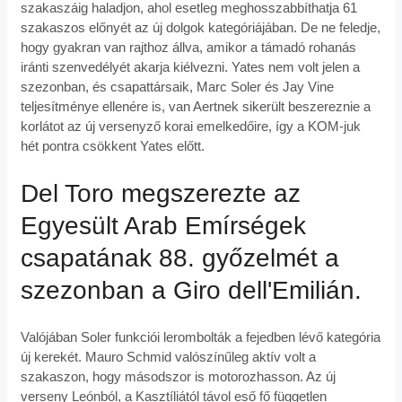
szakaszáig haladjon, ahol esetleg meghosszabbíthatja 61
szakaszos előnyét az új dolgok kategóriájában. De ne feledje,
hogy gyakran van rajthoz állva, amikor a támadó rohanás
iránti szenvedélyét akarja kiélvezni. Yates nem volt jelen a
szezonban, és csapattársaik, Marc Soler és Jay Vine
teljesítménye ellenére is, van Aertnek sikerült beszereznie a
korlátot az új versenyző korai emelkedőire, így a KOM-juk
hét pontra csökkent Yates előtt.
Del Toro megszerezte az
Egyesült Arab Emírségek
csapatának 88. győzelmét a
szezonban a Giro dell'Emilián.
Valójában Soler funkciói lerombolták a fejedben lévő kategória
új kerekét. Mauro Schmid valószínűleg aktív volt a
szakaszon, hogy másodszor is motorozhasson. Az új
verseny Leónból, a Kasztíliától távol eső fő független