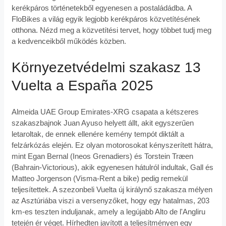
kerékpáros történetekből egyenesen a postaládádba. A
FloBikes a világ egyik legjobb kerékpáros közvetítésének
otthona. Nézd meg a közvetítési tervet, hogy többet tudj meg
a kedvenceikből működés közben.
Környezetvédelmi szakasz 13
Vuelta a España 2025
Almeida UAE Group Emirates-XRG csapata a kétszeres
szakaszbajnok Juan Ayuso helyett állt, akit egyszerűen
letaroltak, de ennek ellenére kemény tempót diktált a
felzárkózás elején. Ez olyan motorosokat kényszerített hátra,
mint Egan Bernal (Ineos Grenadiers) és Torstein Træen
(Bahrain-Victorious), akik egyenesen hátulról indultak, Gall és
Matteo Jorgenson (Visma-Rent a bike) pedig remekül
teljesítettek. A szezonbeli Vuelta új királynő szakasza mélyen
az Asztúriába viszi a versenyzőket, hogy egy hatalmas, 203
km-es teszten induljanak, amely a legújabb Alto de l'Angliru
tetején ér véget. Hírhedten javított a teljesítményen egy