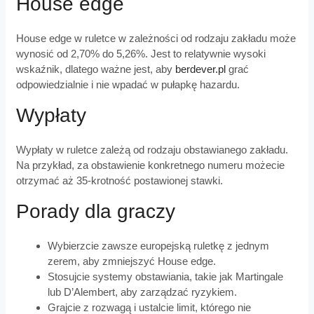
House edge
House edge w ruletce w zależności od rodzaju zakładu może
wynosić od 2,70% do 5,26%. Jest to relatywnie wysoki
wskaźnik, dlatego ważne jest, aby
berdever.pl
grać
odpowiedzialnie i nie wpadać w pułapkę hazardu.
Wypłaty
Wypłaty w ruletce zależą od rodzaju obstawianego zakładu.
Na przykład, za obstawienie konkretnego numeru możecie
otrzymać aż 35-krotność postawionej stawki.
Porady dla graczy
Wybierzcie zawsze europejską ruletkę z jednym
zerem, aby zmniejszyć House edge.
Stosujcie systemy obstawiania, takie jak Martingale
lub D’Alembert, aby zarządzać ryzykiem.
Grajcie z rozwagą i ustalcie limit, którego nie